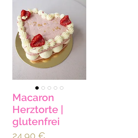
Macaron
Herztorte |
glutenfrei
Preis
24,90 €