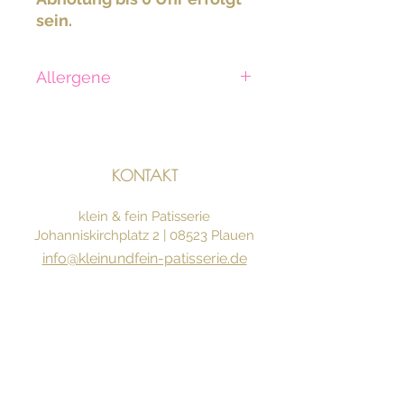
sein.
Allergene
Gluten, Laktose, Ei
KONTAKT
klein & fein Patisserie
Johanniskirchplatz 2 | 08523 Plauen
info@kleinundfein-patisserie.de
03741 |
1749062