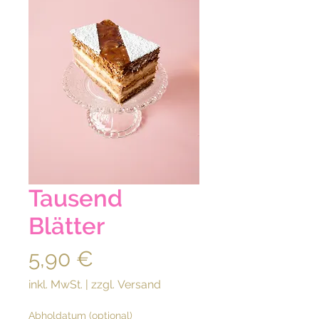
Tausend
Blätter
Preis
5,90 €
inkl. MwSt.
|
zzgl. Versand
Abholdatum (optional)