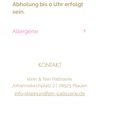
Abholung bis 0 Uhr erfolgt
sein.
Allergene
Ei, Gluten, Laktose
KONTAKT
klein & fein Patisserie
Johanniskirchplatz 2 | 08523 Plauen
info@kleinundfein-patisserie.de
03741 |
1749062