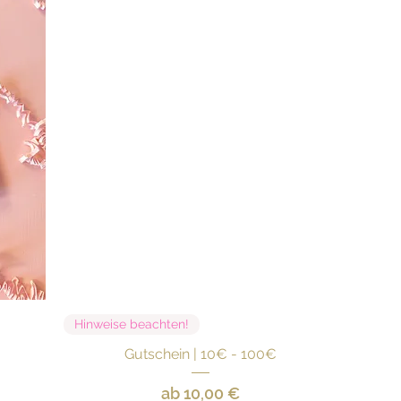
Schnellansicht
Hinweise beachten!
"
Gutschein | 10€ - 100€
Sale-Preis
ab
10,00 €