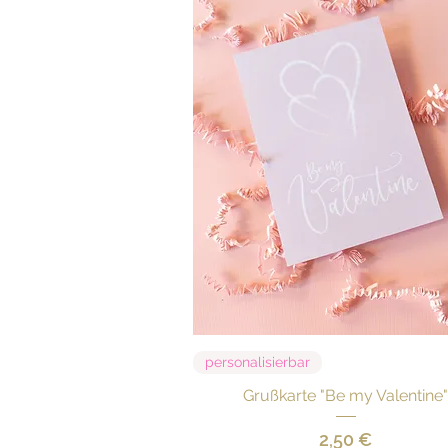
Schnellansicht
personalisierbar
Grußkarte "Be my Valentine
Preis
2,50 €